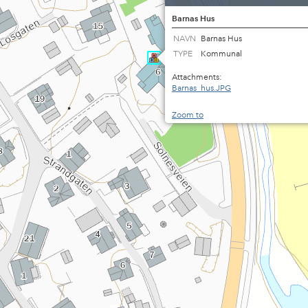
Barnas Hus
NAVN
Barnas Hus
TYPE
Kommunal
Attachments:
Barnas_hus.JPG
Zoom to