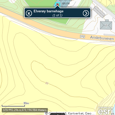
Elverøy barnehage
(1 of 1)
30m
570,992.296 6,573,194.984 Meters
©️ Geodata AS, Kartverket, Geovekst og kommunene, OpenStreetMap