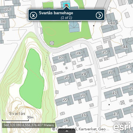
Svartås barnehage
(1 of 1)
30m
568,320.080 6,556,376.407 Meters
©️ Geodata AS, Kartverket, Geovekst og kommunene, OpenStreetMap