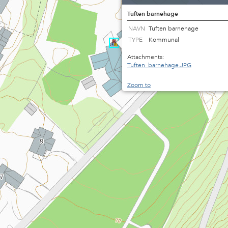
Tuften barnehage
NAVN
Tuften barnehage
TYPE
Kommunal
Attachments:
Tuften_barnehage.JPG
Zoom to